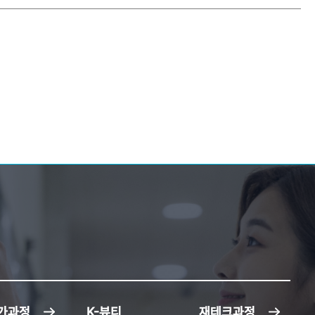
가과정
K-뷰티
재테크과정